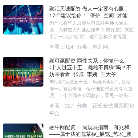
融汇天诚配资 做人一定要有心眼，
17个建议给你！_保护_空间_才能
为什么有些人总能从容应对各种人际关
系，而有些人却处处碰壁？ 或许差别就在
于那一点点"心眼"。这不是教你变得圆滑
世故，而是让你在复杂的社会中多一分清
查看：
124
分类：
睿迎网
醒与自保的能力....
融可赢配资 两性关系：你懂什么
叫“人过五十五，雌雄不再殊”吗？不
妨来看看_张叔_李姨_王大爷
老话说"人过五十五，雌雄不再殊"，这话
乍一听有点奇怪，但仔细想想还真有点道
理。上个月我去公园散步，看见一对头发
花白的老夫妻坐在长椅上晒太阳。老爷子
查看：
227
分类：
正规合法股票配资
给老伴剥橘子，....
平台
融牛网配资 一周观展指南｜蒋兆和
——属于我的荒草径_展览_艺术_澳