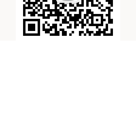
滚动资讯
蜀商证券 没有枪炮的《你行！你上！》，是钢琴版的《让
子弹飞》_郎朗_姜文_电影
睿迎网
07-19
©️镜象娱乐 文丨栗子酒 “到底发生了什么，让您选择去拍这样一个
乍一听十分‘不姜文’的电影？” “有点儿费解是吧？” “
融牛网配资 九三阅兵，超全观看指南！
可靠股票配资公司
09-03