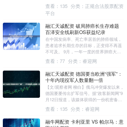
至关重要。 癌症的早期报警信号有以下十
查看：
135
分类：
正规合法股票配资
种： 1.身体任....
平台
融汇天诚配资 破局肺癌长生存难题
百泽安全线刷新OS获益纪录
在中国发病率、死亡率居首的肺癌领域，
患者追求长期生存的目标，正变得不再遥
不可及。 9月，一年一度的世界肺癌大会
（WCLC）如期召开，在持续关注肺癌这
查看：
77
分类：
睿迎网
一“头号癌种....
融汇天诚配资 德国要当欧洲“强军”：
十年内现役军人数量翻一倍
【文/观察者网 柳白】俄乌冲突爆发以来，
德国屡屡传出扩军信号。据“政客新闻网”9
月12日报道，该媒体获得的一份机密备忘
录显示，德国军方正迫切要求到2029年及
查看：
135
分类：
睿迎网
以....
融牛网配资 卡利亚里 VS 帕尔马：意