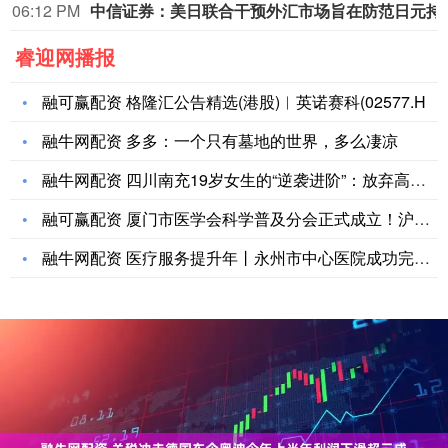
06:12 PM
中信证券：美日联合干预
睿迎网播报
融可赢配资 格隆汇公告精选(港股)︱英诺赛科(02577.H
融牛网配资 多多：一个只有墓地的世界，多么凄凉
融牛网配资 四川南充19岁女生的“逆袭进阶”：放弃高职“保送
融可赢配资 厦门市医学会科学普及分会正式成立！沪厦医疗协作再
融牛网配资 医疗服务提升年丨永州市中心医院成功完成首例超声引