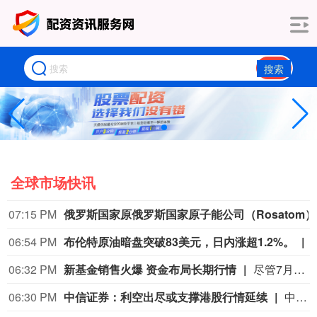
搜索
全球市场快讯
07:15 PM
俄罗斯国家原
06:54 PM
布伦特原油暗盘突破83美元，日内涨超1.2%。
06:32 PM
新基金销售火爆 资金布局长期行情
尽管7月A股市场调整，但新发基金市场却呈现出冷暖反差，多只主动权益新品募集成绩亮眼。普通投资者踊跃认购新基金的背后，是不少基金经理对于当前科技行情长周期属性的深度研判，公募普遍判断AI产业浪潮不是短期主题炒作，科技浪潮的演绎周期也远不止半年。
06:30 PM
中信证券：利空出尽或支撑港股行情延续
中信证券研报指出，近一个月恒生综指迎来业绩预期反转，中报超预期与利好预告推动全年盈利上修；而恒科指数受制于乘用车盈利分化及头部互联网平台资本开支扩张对短期利润率的压制，预期修复相对滞后。行业上，医疗保健（CXO与制药龙头驱动）、金融（券商资管与保险）、公用事业及周期运输景气上行；消费、地产及资讯科技预期遭下调。交易层面呈现资金回补超跌低位板块与交易高景气业绩动能的“双管齐下”特征。面对财报密集披露期与海内外宏观扰动，配置建议维持“红利防守+成长弹性”杠铃策略：防守端锁定高股息、低β“类债”资产；进攻端聚焦互联网巨头、双向资金加仓的机器人与生物科技，以及技术硬件与AI应用，兼顾创新药及工业金属的催化布局。