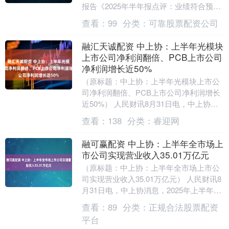
报告《2025年半年报点评：业绩符合预
期，产能布局加速海外拓展》，给予中科
查看：
99
分类：
可靠股票配资公司
电气买入评....
融汇天诚配资 中上协：上半年光模块
上市公司净利润翻倍、PCB上市公司
净利润增长近50%
（原标题：中上协：上半年光模块上市公
司净利润翻倍、PCB上市公司净利润增长
近50%） 人民财讯8月31日电，中上协发
布中国上市公司2025年半年度经营业绩报
查看：
138
分类：
睿迎网
告，....
融可赢配资 中上协：上半年全市场上
市公司实现营业收入35.01万亿元
（原标题：中上协：上半年全市场上市公
司实现营业收入35.01万亿元） 人民财讯8
月31日电，中上协消息，2025年上半年，
全市场上市公司实现营业收入35.01万....
查看：
89
分类：
正规合法股票配资
平台