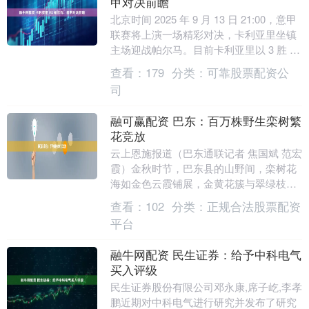
甲对决前瞻
北京时间 2025 年 9 月 13 日 21:00，意甲
联赛将上演一场精彩对决，卡利亚里坐镇
主场迎战帕尔马。目前卡利亚里以 3 胜 4
平 4 负积 13 分....
查看：
179
分类：
可靠股票配资公
司
融可赢配资 巴东：百万株野生栾树繁
花竞放
云上恩施报道（巴东通联记者 焦国斌 范宏
霞）金秋时节，巴东县的山野间，栾树花
海如金色云霞铺展，金黄花簇与翠绿枝叶
交织，点缀着错落的民居与连绵青山，绘
查看：
102
分类：
正规合法股票配资
就出一幅生态....
平台
融牛网配资 民生证券：给予中科电气
买入评级
民生证券股份有限公司邓永康,席子屹,李孝
鹏近期对中科电气进行研究并发布了研究