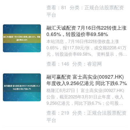
转债信用级别为“AA”，债券....
查看：
81
分类：
正规合法股票配资
平台
融汇天诚配资 7月16日伟22转债上涨
0.65%，转股溢价率69.58%
本站消息，7月16日伟22转债收盘上涨
0.65%，报117.59元/张，成交额2208.41万
元，转股溢价率69.58%。 资料显示，伟
22转债信用级别为“AA....
查看：
146
分类：
睿迎网
融可赢配资 富士高实业(00927.HK)
年度收入9.256亿港元 同比下跌6.7%
格隆汇6月27日丨 富士高实业(00927.HK)
公告，截至2025年3月31日止年度，收入
9.256亿港元，同比下跌6.7%；公司股权
持有人应占亏损3610万....
查看：
219
分类：
正规合法股票配资
平台