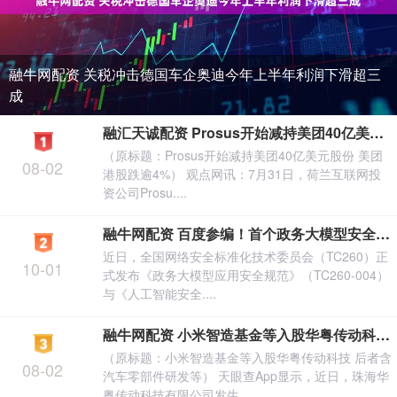
融牛网配资 关税冲击德国车企奥迪今年上半年利润下滑超三
成
融汇天诚配资 Prosus开始减持美团40亿美元股份 美团港股跌逾4%
（原标题：Prosus开始减持美团40亿美元股份 美团
08-02
港股跌逾4%） 观点网讯：7月31日，荷兰互联网投
资公司Prosu....
融牛网配资 百度参编！首个政务大模型安全国家标准发布
近日，全国网络安全标准化技术委员会（TC260）正
10-01
式发布《政务大模型应用安全规范》（TC260-004）
与《人工智能安全....
融牛网配资 小米智造基金等入股华粤传动科技 后者含汽车零部件研发等
（原标题：小米智造基金等入股华粤传动科技 后者含
08-02
汽车零部件研发等） 天眼查App显示，近日，珠海华
粤传动科技有限公司发生....