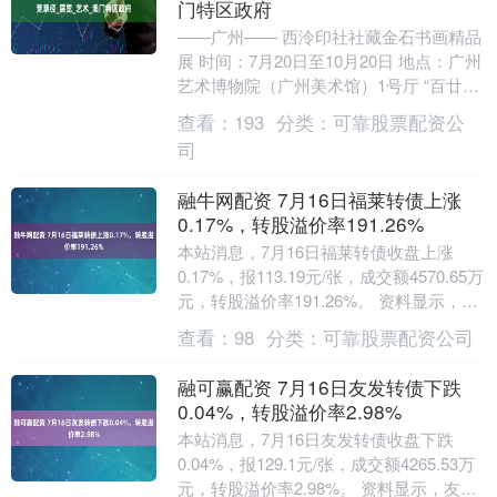
门特区政府
——广州—— 西泠印社社藏金石书画精品
展 时间：7月20日至10月20日 地点：广州
艺术博物院（广州美术馆）1号厅 “百廿风
华 播芳六合——西泠印社社藏金石书画....
查看：
193
分类：
可靠股票配资公
司
融牛网配资 7月16日福莱转债上涨
0.17%，转股溢价率191.26%
本站消息，7月16日福莱转债收盘上涨
0.17%，报113.19元/张，成交额4570.65万
元，转股溢价率191.26%。 资料显示，福
莱转债信用级别为“AA”....
查看：
98
分类：
可靠股票配资公司
融可赢配资 7月16日友发转债下跌
0.04%，转股溢价率2.98%
本站消息，7月16日友发转债收盘下跌
0.04%，报129.1元/张，成交额4265.53万
元，转股溢价率2.98%。 资料显示，友发