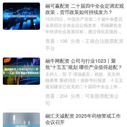
融可赢配资 二十届四中全会定调宏观
政策，货币政策如何持续发力？
10月23日，中国共产党第二十届中央委员
会第四次全体会议公报发布，明确聚焦全
年经济社会发展目标，通过强化宏观政策
精准发力稳住经济基本盘，为十五五时期
查看：
196
分类：
正规合法股票配资
高质量发展奠....
平台
融牛网配资 公司与行业1023丨聚
焦“十五五”规划 哪些产业值得超配？
主持人：阳 子 现场嘉宾：祝超、吴文昶、
顾勇菁 重磅消息！据新华社报道，十五五
规划建议已在党的二十届四中全会上审议
通过，为未来五年中国发展擘画了宏伟蓝
查看：
204
分类：
可靠股票配资公
图，明确了....
司
融汇天诚配资 2025年药物警戒工作
会议召开