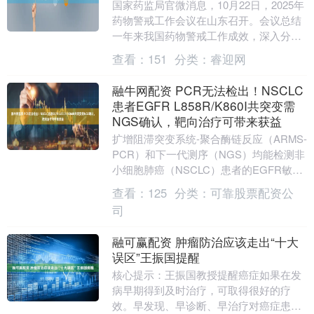
国家药监局官微消息，10月22日，2025年
药物警戒工作会议在山东召开。会议总结
一年来我国药物警戒工作成效，深入分析
当前形势，谋划安排下一阶段工作。会议
查看：
151
分类：
睿迎网
指出，在....
融牛网配资 PCR无法检出！NSCLC
患者EGFR L858R/K860I共突变需
NGS确认，靶向治疗可带来获益
扩增阻滞突变系统-聚合酶链反应（ARMS-
PCR）和下一代测序（NGS）均能检测非
小细胞肺癌（NSCLC）患者的EGFR敏感
性突变。本研究旨在明确ARMS-PC....
查看：
125
分类：
可靠股票配资公
司
融可赢配资 肿瘤防治应该走出“十大
误区”王振国提醒
核心提示：王振国教授提醒癌症如果在发
病早期得到及时治疗，可取得很好的疗
效。早发现、早诊断、早治疗对癌症患者