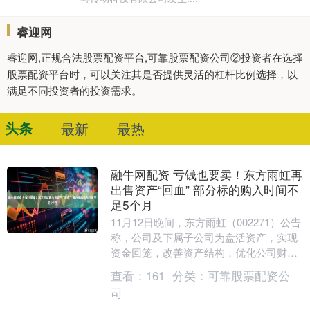
睿迎网
睿迎网,正规合法股票配资平台,可靠股票配资公司②投资者在选择
股票配资平台时，可以关注其是否提供灵活的杠杆比例选择，以
满足不同投资者的投资需求。
头条
最新
最热
融牛网配资 亏钱也要卖！东方雨虹再
出售资产“回血” 部分标的购入时间不
足5个月
11月12日晚间，东方雨虹（002271）公告
称，公司及下属子公司为盘活资产，实现
资金回笼，改善资产结构，优化公司财务
状况，保障公司及全体股东利益，拟出售
查看：
161
分类：
可靠股票配资公
公司及....
司